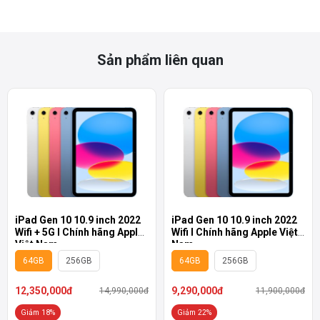
Sản phẩm liên quan
Nguồn sức mạnh mới giúp máy tính bảng iPad Pro 2022 đáp ứng
tốt các tác vụ như thiết kế, đồ họa, chơi các tựa game nặng nhất thị
trường và dễ dàng xử lý các dữ liệu 3D. Sản phẩm có thể chuyển đổi
video sang dạng ProRes nhanh gấp 3 lần so với thế hệ cũ. Những ai
thường xuyên chỉnh sửa video sẽ được hỗ trợ tốt nhất nhờ hệ thống
bốn loa ngoài Dolby Atmos cho âm thanh như rạp phim.
iPad Gen 10 10.9 inch 2022
iPad Gen 10 10.9 inch 2022
Wifi + 5G I Chính hãng Apple
Wifi I Chính hãng Apple Việt
Việt Nam
Nam
64GB
256GB
64GB
256GB
12,350,000đ
9,290,000đ
14,990,000đ
11,900,000đ
Giảm 18%
Giảm 22%