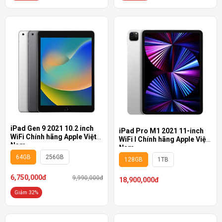
Màn hình Liquid Retina chân thực và sắc sảo
Màn hình 11 inch Liquid Retina của iPad Pro M2 2022 được gia
tăng độ sáng lên mức 600 nits, công nghệ True Tone giúp dễ dàng
chuyển đổi màu sắc hiển thị tùy theo bối cảnh ánh sáng môi
trường, đảm bảo các khuôn hình luôn chân thật và dễ chịu với mắt.
Những công nghệ hàng đầu như ProMotion 120Hz và dải màu rộng
P3 là yếu tố đảm bảo trải nghiệm cuộn lướt và tái hiện hình ảnh
trên iPad Pro 2022 luôn mượt mà, tuyệt đẹp.
iPad Gen 9 2021 10.2 inch
iPad Pro M1 2021 11-inch
WiFi Chính hãng Apple Việt
WiFi I Chính hãng Apple Việt
Nam
Nam
64GB
256GB
128GB
1TB
6,750,000đ
9,990,000đ
18,900,000đ
Giảm 32%