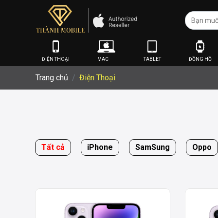
ĐIỆN THOẠI
MAC
TABLET
ĐỒNG HỒ
Trang chủ
Điện Thoại
Tất cả
iPhone
SamSung
Oppo