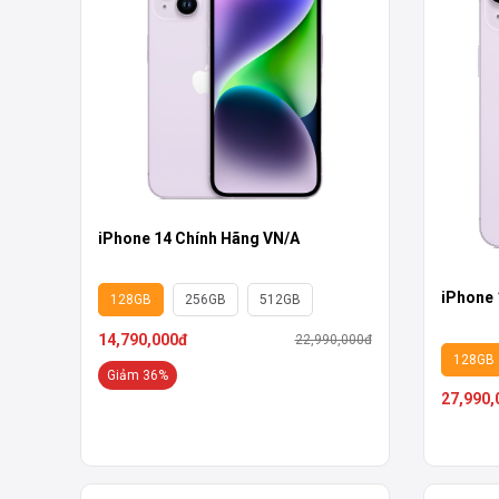
iPhone 14 Chính Hãng VN/A
iPhone 
128GB
256GB
512GB
14,790,000đ
22,990,000đ
128GB
Giảm 36%
27,990,