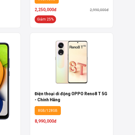
2,250,000đ
2,990,000đ
Giảm 25%
Điện thoại di động OPPO Reno8 T 5G
- Chính Hãng
8GB/128GB
8,990,000đ