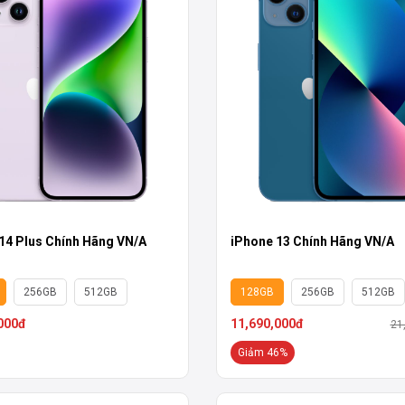
14 Plus Chính Hãng VN/A
iPhone 13 Chính Hãng VN/A
256GB
512GB
128GB
256GB
512GB
000đ
11,690,000đ
21
Giảm 46%