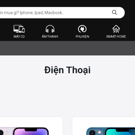
MÁY CŨ
ÂM THANH
PHỤ KIỆN
SMART HOME
Điện Thoại