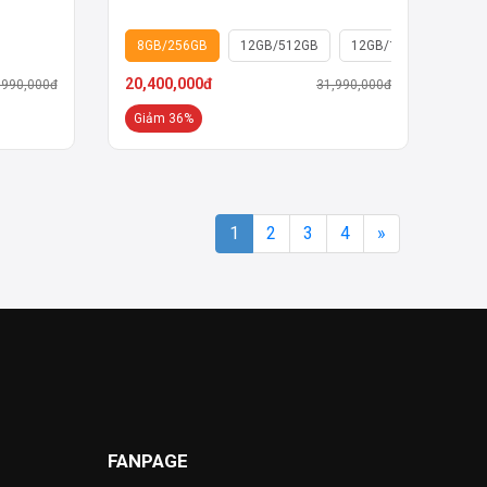
8GB/256GB
12GB/512GB
12GB/1TB
20,400,000đ
,990,000đ
31,990,000đ
Giảm 36%
1
2
3
4
»
FANPAGE