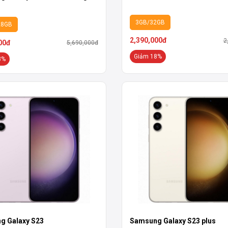
3GB/32GB
28GB
2,390,000đ
2
00đ
5,690,000đ
Giảm 18%
3%
g Galaxy S23
Samsung Galaxy S23 plus