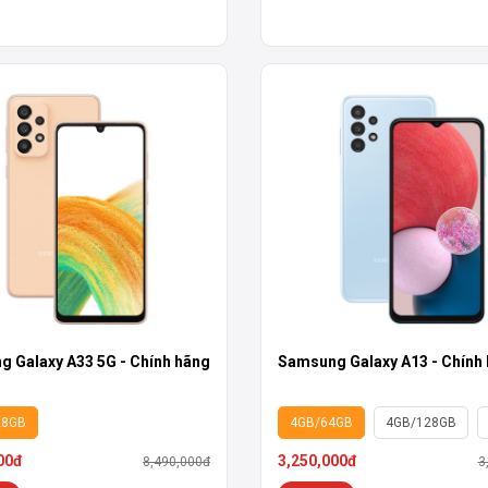
 Galaxy A33 5G - Chính hãng
Samsung Galaxy A13 - Chính
28GB
4GB/64GB
4GB/128GB
00đ
3,250,000đ
8,490,000đ
3