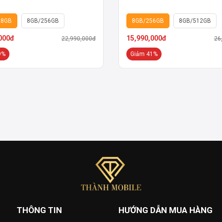
28GB
8GB/256GB
8GB/256GB
8GB/512GB
000đ
15,990,000đ
22,990,000đ
26
9%
Giảm 41%
THÔNG TIN
HƯỚNG DẪN MUA HÀNG