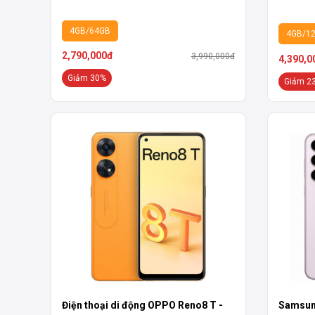
4GB/64GB
4GB/1
2,790,000đ
3,990,000đ
4,390,0
Giảm 30%
Giảm 2
Điện thoại di động OPPO Reno8 T -
Samsun