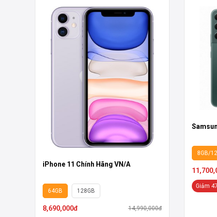
Samsung
8GB/1
iPhone 11 Chính Hãng VN/A
11,700,
Giảm 4
64GB
128GB
8,690,000đ
14,990,000đ