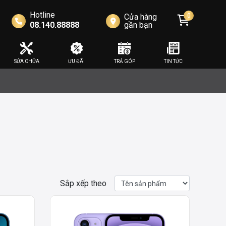
Hotline
Cửa hàng
0
08.140.88888
gần bạn
SỬA CHỮA
ƯU ĐÃI
TRẢ GÓP
TIN TỨC
Sắp xếp theo