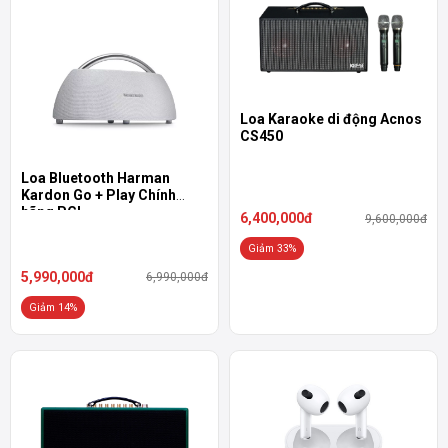
Loa Karaoke di động Acnos
CS450
Loa Bluetooth Harman
Kardon Go + Play Chính
hãng PGI
6,400,000đ
9,600,000đ
Giảm 33%
5,990,000đ
6,990,000đ
Giảm 14%