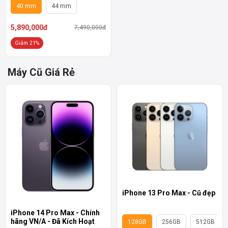
40 mm
44 mm
5,890,000đ
7,490,000đ
Giảm 21%
Máy Cũ Giá Rẻ
iPhone 13 Pro Max - Cũ đẹp
iPhone 14 Pro Max - Chính
hãng VN/A - Đã Kích Hoạt
128GB
256GB
512GB