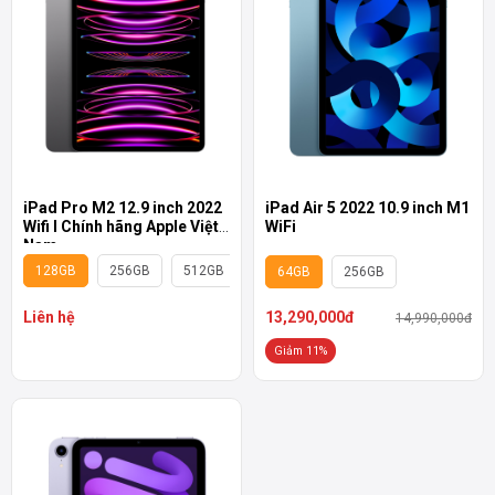
iPad Pro M2 12.9 inch 2022
iPad Air 5 2022 10.9 inch M1
Wifi I Chính hãng Apple Việt
WiFi
Nam
128GB
256GB
512GB
64GB
256GB
Liên hệ
13,290,000đ
14,990,000đ
Giảm 11%