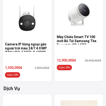
Máy Chiếu Smart TV 100
inch Bỏ Túi Samsung The
Camera IP hồng ngoại gắn
Freestyle SP-LSP3
ngoài trời màu 24/7 4.0 MP
IMOU IPC-F42FP-D 1080P
12,900,000đ
20,900,000đ
1,300,000đ
Giảm 38%
1,800,000đ
Giảm 28%
Dịch Vụ