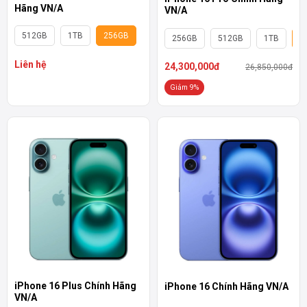
Hãng VN/A
VN/A
512GB
1TB
256GB
256GB
512GB
1TB
1
Liên hệ
24,300,000đ
26,850,000đ
Giảm 9%
iPhone 16 Plus Chính Hãng
iPhone 16 Chính Hãng VN/A
VN/A