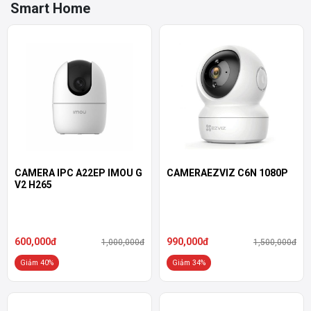
Smart Home
CAMERA IPC A22EP IMOU G
CAMERAEZVIZ C6N 1080P
V2 H265
600,000đ
990,000đ
1,000,000đ
1,500,000đ
Giảm 40%
Giảm 34%