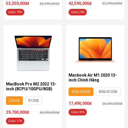
42,590,000đ
53,350,000đ
52,990,000đ
65,990,000đ
Giảm 20%
Giảm 19%
Macbook Air M1 2020 13-
inch Chính Hãng
MacBook Pro M2 2022 13-
inch (8CPU/10GPU/8GB)
8GB/256GB
8GB/512GB
256GB
512GB
17,490,000đ
26,990,000đ
29,700,000đ
Giảm 35%
35,990,000đ
Giảm 17%