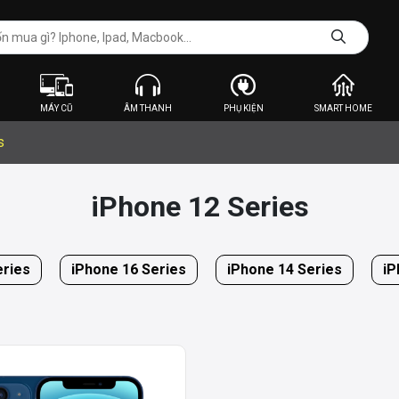
MÁY CŨ
ÂM THANH
PHỤ KIỆN
SMART HOME
s
iPhone 12 Series
eries
iPhone 16 Series
iPhone 14 Series
iP