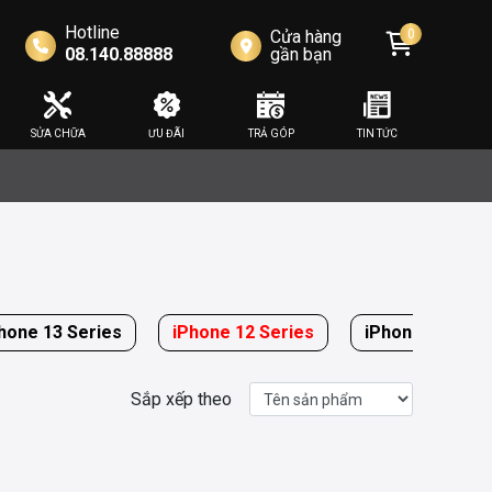
Hotline
Cửa hàng
0
08.140.88888
gần bạn
SỬA CHỮA
ƯU ĐÃI
TRẢ GÓP
TIN TỨC
hone 13 Series
iPhone 12 Series
iPhone SE
Sắp xếp theo