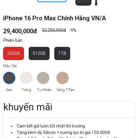
iPhone 16 Pro Max Chính Hãng VN/A
29,400,000đ
32,250,000đ
-9%
Phiên bản
256GB
512GB
1TB
Màu Sắc
Đen
Trắng
Tự Nhiên
Vàng TiTan
khuyến mãi
Cam kết giá luôn tốt nhất thị trường
Tặng kèm ốp Silicon + cuòng lực trị giá 150.000đ