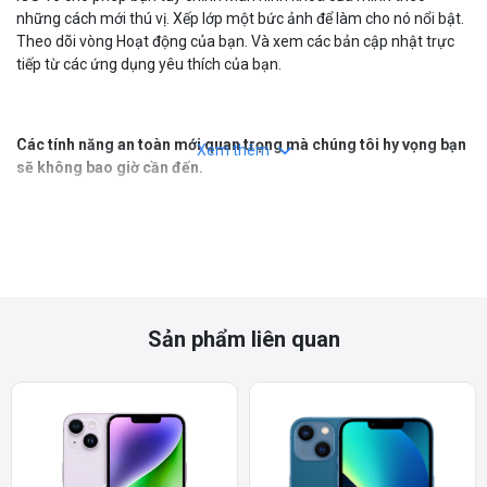
những cách mới thú vị. Xếp lớp một bức ảnh để làm cho nó nổi bật.
Theo dõi vòng Hoạt động của bạn. Và xem các bản cập nhật trực
tiếp từ các ứng dụng yêu thích của bạn.
Các tính năng an toàn mới quan trọng mà chúng tôi hy vọng bạn
Xem thêm
sẽ không bao giờ cần đến.
SOS khẩn cấp qua vệ tinh.
Nếu bạn không có dịch vụ di động hoặc Wi-Fi, iPhone cho phép bạn
nhắn tin các dịch vụ khẩn cấp qua vệ tinh.
Sản phẩm liên quan
Phát hiện sự cố kêu gọi trợ giúp khi bạn không thể.
iPhone 14 có thể phát hiện một vụ tai nạn ô tô nghiêm trọng, sau
đó gọi 911 và thông báo cho các liên hệ khẩn cấp của bạn.