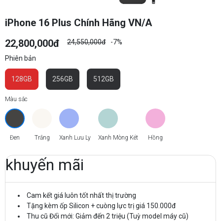
iPhone 16 Plus Chính Hãng VN/A
22,800,000đ
24,550,000đ
-7%
Phiên bản
128GB
256GB
512GB
Màu sắc
Đen
Trắng
Xanh Lưu Ly
Xanh Mòng Két
Hồng
khuyến mãi
Cam kết giá luôn tốt nhất thị trường
Tặng kèm ốp Silicon + cuòng lực trị giá 150.000đ
Thu cũ Đổi mới: Giảm đến 2 triệu (Tuỳ model máy cũ)