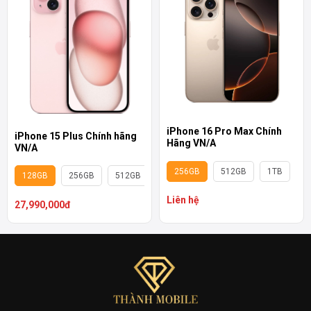
iPhone 16 Pro Max Chính
iPhone 15 Plus Chính hãng
Hãng VN/A
VN/A
256GB
512GB
1TB
128GB
256GB
512GB
Liên hệ
27,990,000đ